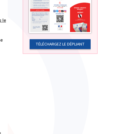
 le
se
TÉLÉCHARGEZ LE DÉPLIANT
s