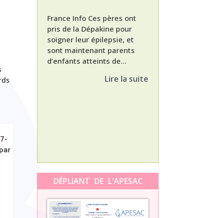
France Info Ces pères ont
pris de la Dépakine pour
soigner leur épilepsie, et
sont maintenant parents
d’enfants atteints de...
Nathalie, maman
s
enfant Dépakine
Lire la suite
rds
met aujourd’hui 
3ème épisode à l
témoignage de N
Orti, maman...
67-
 par
DÉPLIANT DE L'APESAC