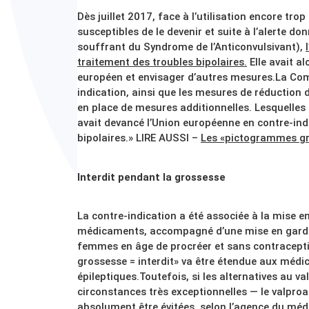
Dès juillet 2017, face à l’utilisation encore t
susceptibles de le devenir et suite à l’alerte d
souffrant du Syndrome de l’Anticonvulsivant),
traitement des troubles bipolaires.
Elle avait a
européen et envisager d’autres mesures.La Com
indication, ainsi que les mesures de réduction 
en place de mesures additionnelles. Lesquelles s
avait devancé l’Union européenne en contre-ind
bipolaires.» LIRE AUSSI –
Les «pictogrammes gro
Interdit pendant la grossesse
La contre-indication a été associée à la mise e
médicaments, accompagné d’une mise en garde «V
femmes en âge de procréer et sans contraceptio
grossesse = interdit» va être étendue aux médi
épileptiques.Toutefois, si les alternatives au v
circonstances très exceptionnelles — le valproat
absolument être évitées, selon l’agence du méd