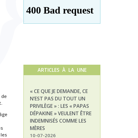
ARTICLES À LA UNE
« CE QUE JE DEMANDE, CE
NATHALIE, MAM
 de
N’EST PAS DU TOUT UN
ENFANT DÉPAKI
t.
PRIVILÈGE » : LES « PAPAS
03-07-2026
DÉPAKINE » VEULENT ÊTRE
 âge
INDEMNISÉS COMME LES
es
MÈRES
 les
10-07-2026