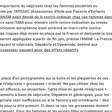
rop importante du valproate chez les femmes enceintes ou
onnée par l’APESAC (Association d’Aide aux Parents d’Enfants
l’ANSM avait décidé de le contre-indiquer chez ces femmes dans
lors saisi l’EMA pour étendre cette contre-indication au niveau
mission européenne avait entériné en mars cette contre-
des risques déjà mises en place par la France et demandé la mi
eront appliquées à partir de fin juin, précise l’ANSM. La France
iquant le valproate, Dépakote et Dépamide, destiné aux
ssesses» peuvent avoir des effets négatifs
n place d’un pictogramme sur la boîte et les plaquettes de ces
alproate + grossesse = interdit. Ne pas utiliser chez les
n efficace, ou enceintes». Cette mise en garde «Valproate +
caments à base de valproate, Dépakine et génériques, pour les
alproate sont inefficaces ou si la femme y est intolérante – des
e pourra être prescrit. Et dans ce cas, les grossesses doivent
icament. Pour les femmes et les jeunes filles actuellement sou