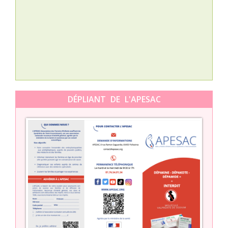
L’A
épis
Orti
DÉPLIANT DE L'APESAC