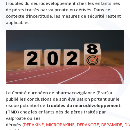
troubles du neurodéveloppement chez les enfants nés
de pères traités par valproate ou dérivés. Dans ce
contexte d’incertitude, les mesures de sécurité restent
applicables.
Le Comité européen de pharmacovigilance (Prac) a
publié les conclusions de son évaluation portant sur le
risque potentiel de
troubles du neurodéveloppement
(TND)
chez les enfants nés de pères traités par
valproate ou ses
dérivés (
DEPAKINE
,
MICROPAKINE
,
DEPAKOTE
,
DEPAMIDE
,
DI