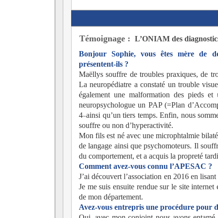
Témoignage :
L’ONIAM des diagnostics
Bonjour Sophie, vous êtes mère de d
présentent-ils ?
Maëllys souffre de troubles praxiques, de tro
La neuropédiatre a constaté un trouble visuel
également une malformation des pieds et u
neuropsychologue un PAP (=Plan d’Accompag
4
ainsi qu’un tiers temps. Enfin, nous somme
ème
souffre ou non d’hyperactivité.
Mon fils est né avec une microphtalmie bilatér
de langage ainsi que psychomoteurs. Il souffr
du comportement, et a acquis la propreté tar
Comment avez-vous connu l’APESAC ?
J’ai découvert l’association en 2016 en lisant 
Je me suis ensuite rendue sur le site internet
de mon département.
Avez-vous entrepris une procédure pour 
Oui, avec mon conjoint nous avons entamé