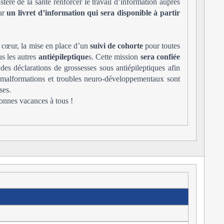
tère de la santé renforcer le travail d’information auprès
par
un livret d’information qui sera disponible à partir
à cœur, la mise en place d’un
suivi de cohorte
pour toutes
s les autres
antiépileptique
s. Cette mission
sera confiée
des déclarations de grossesses sous antiépileptiques afin
 malformations et troubles neuro-développementaux sont
ses.
bonnes vacances à tous !