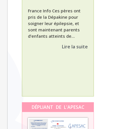
France Info Ces pères ont
pris de la Dépakine pour
soigner leur épilepsie, et
sont maintenant parents
d’enfants atteints de...
Nathalie, maman
enfant Dépakine
Lire la suite
met aujourd’hui 
3ème épisode à l
témoignage de N
Orti, maman...
DÉPLIANT DE L'APESAC