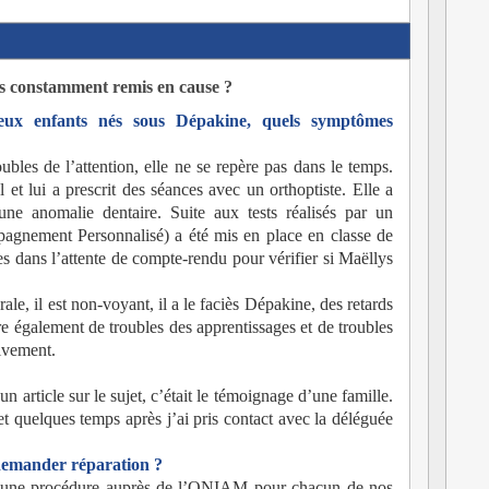
 constamment remis en cause ?
eux enfants nés sous Dépakine, quels symptômes
ubles de l’attention, elle ne se repère pas dans le temps.
 et lui a prescrit des séances avec un orthoptiste. Elle a
ne anomalie dentaire. Suite aux tests réalisés par un
nement Personnalisé) a été mis en place en classe de
s dans l’attente de compte-rendu pour vérifier si Maëllys
ale, il est non-voyant, il a le faciès Dépakine, des retards
e également de troubles des apprentissages et de troubles
divement.
un article sur le sujet, c’était le témoignage d’une famille.
 et quelques temps après j’ai pris contact avec la déléguée
demander réparation ?
 une procédure auprès de l’ONIAM pour chacun de nos