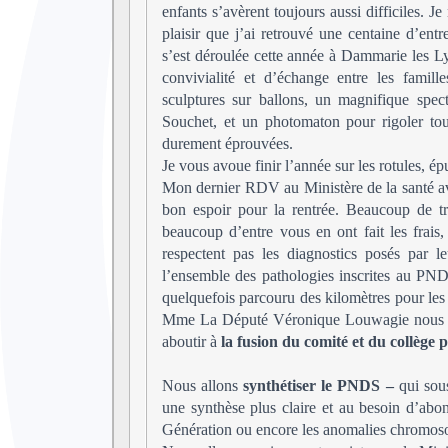
enfants s’avèrent toujours aussi difficiles. 
plaisir que j’ai retrouvé une centaine d’e
s’est déroulée cette année à Dammarie les L
convivialité et d’échange entre les famill
sculptures sur ballons, un magnifique spec
Souchet, et un photomaton pour rigoler to
durement éprouvées.
Je vous avoue finir l’année sur les rotules, é
Mon dernier RDV au Ministère de la santé a
bon espoir pour la rentrée. Beaucoup de tr
beaucoup d’entre vous en ont fait les frais
respectent pas les diagnostics posés par l
l’ensemble des pathologies inscrites au PNDS
quelquefois parcouru des kilomètres pour les 
Mme La Député Véronique Louwagie nous avon
aboutir à
la fusion du comité et du collège
Nous allons
synthétiser le PNDS –
qui sou
une synthèse plus claire et au besoin d’ab
Génération ou encore les anomalies chromos