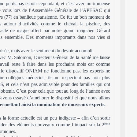
Je ne perds pas espoir cependant, et c’est avec un immense
ntre vous lors de l’Assemblée Générale de l’APESAC qui
ys (77) en banlieue parisienne. Ce fut un bon moment de
es autour d’activités comme le cheval, la piscine, des
tacle de magie offert par notre grand magicien Gérard
us ensemble. Des moments importants dans nos vies si
puisée, mais avec le sentiment du devoir accompli.
vec M. Salomon, Directeur Général de la Santé me laisse
avail reste à faire dans les prochains mois car comme
, le dispositif ONIAM ne fonctionne pas, les experts ne
eur collègues médecins, ils ne respectent pas non plus
, et cela n’est pas admissible pour des familles qui ont
obtenir. C’est pour cela que tout au long de l’année avec
s essayé d’améliorer le dispositif et que nous allons
 permettant ainsi la nomination de nouveaux experts.
s la forme actuelle est un peu indigeste – afin d’en sortir
ème
onder des éléments nouveaux comme l’impact sur la 2
omiques.