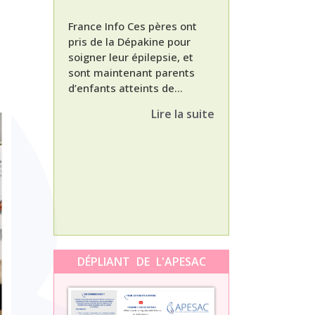
France Info Ces pères ont
pris de la Dépakine pour
soigner leur épilepsie, et
sont maintenant parents
d’enfants atteints de...
Nathalie, maman
enfant Dépakine
Lire la suite
met aujourd’hui 
3ème épisode à l
témoignage de N
Orti, maman...
DÉPLIANT DE L'APESAC