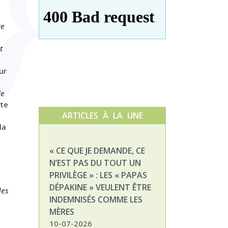
re
t
ur
le
tte
ARTICLES À LA UNE
la
« CE QUE JE DEMANDE, CE
NATHALIE, MAM
N’EST PAS DU TOUT UN
ENFANT DÉPAKI
PRIVILÈGE » : LES « PAPAS
03-07-2026
DÉPAKINE » VEULENT ÊTRE
des
INDEMNISÉS COMME LES
s
MÈRES
10-07-2026