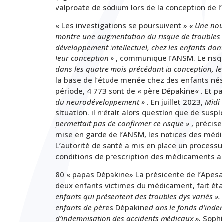
valproate de sodium lors de la conception de l
« Les investigations se poursuivent »
« Une nou
montre une augmentation du risque de troubles 
développement intellectuel, chez les enfants don
leur conception »
, communique l’ANSM. Le risq
dans les quatre mois précédant la conception, le
la base de l’étude menée chez des enfants nés 
période, 4 773 sont de « père
Dépakine
« .
Et p
du neurodéveloppement »
. En juillet 2023,
Midi 
situation. Il n’était alors question que de suspi
permettait pas de confirmer ce risque »
, précise
mise en garde de l’ANSM, les notices des médi
L’autorité de santé a mis en place un processu
conditions de prescription des médicaments 
80 « papa
s
Dépakine
» La présidente de l’Apes
deux enfants victimes du médicament, fait ét
enfants qui présentent des troubles dys variés ».
enfants de pèr
es
Dépakine
d ans le fonds d’inde
d’indemnisation des accidents médicaux
».
Sophi