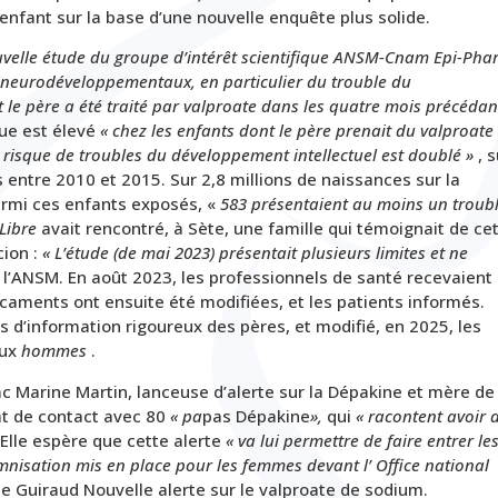
’enfant sur la base d’une nouvelle enquête plus solide.
velle étude du groupe d’intérêt scientifique ANSM-Cnam Epi-Pha
neurodéveloppementaux, en particulier du trouble du
t le père a été traité par valproate dans les quatre mois précédan
ue est élevé
« chez les enfants dont le père prenait du valproate
 risque de troubles du développement intellectuel est doublé »
, s
entre 2010 et 2015. Sur 2,8 millions de naissances sur la
armi ces enfants exposés, «
583 présentaient au moins un troub
Libre
avait rencontré, à Sète, une famille qui témoignait de ce
cion :
« L’étude (de mai 2023) présentait plusieurs limites et ne
 l’ANSM. En août 2023, les professionnels de santé recevaient 
caments ont ensuite été modifiées, et les patients informés.
s d’information rigoureux des pères, et modifié, en 2025, les
aux
hommes
.
ac Marine Martin, lanceuse d’alerte sur la
Dépakine
et mère de
at de contact avec 80
« pa
pas
Dépakine
»,
qui
« racontent avoir 
Elle espère que cette alerte
« va lui permettre de faire entrer le
mnisation mis en place pour les femmes devant l’
Office national
e Guiraud Nouvelle alerte sur le valproate de sodium.