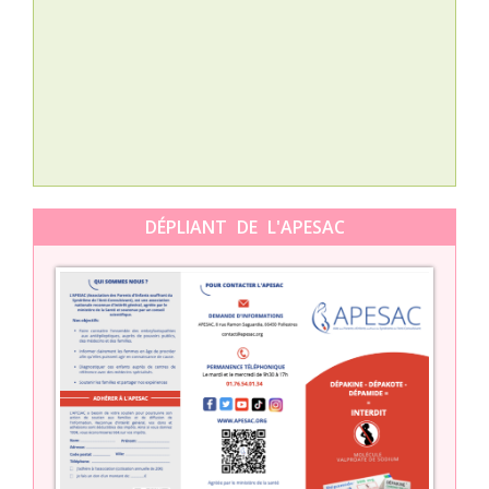
Nat
L’A
épis
Orti
DÉPLIANT DE L'APESAC