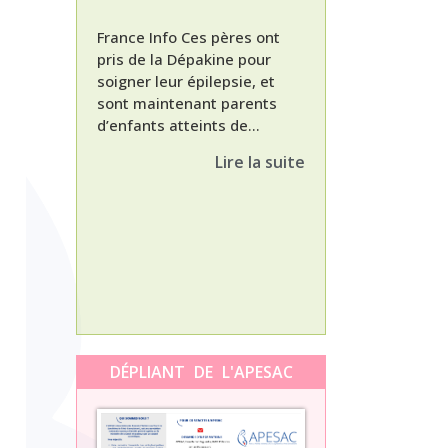
France Info Ces pères ont
pris de la Dépakine pour
soigner leur épilepsie, et
sont maintenant parents
d’enfants atteints de...
Nathalie, maman
enfant Dépakine
Lire la suite
met aujourd’hui 
3ème épisode à l
témoignage de N
Orti, maman...
DÉPLIANT DE L'APESAC