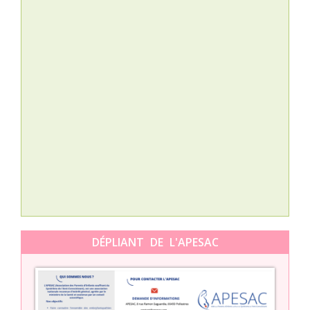
Nat
L’A
épis
Orti
DÉPLIANT DE L'APESAC