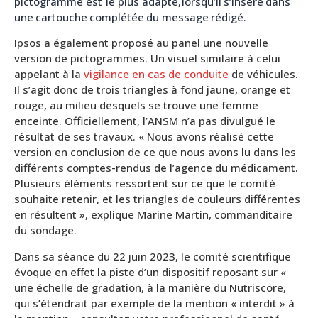
pictogramme
est
le
plus
adapté,
lorsqu’il
s’insère
dans
une
cartouche
complétée
du
message
rédigé.
Ipsos a également proposé au panel une nouvelle
version de pictogrammes. Un visuel similaire à celui
appelant à la
vigilance en cas
de conduite
de véhicules.
Il s’agit donc de trois triangles à fond jaune, orange et
rouge, au milieu desquels se trouve une femme
enceinte. Officiellement, l’ANSM n’a pas divulgué le
résultat de ses travaux. « Nous avons réalisé cette
version en conclusion de ce que nous avons lu dans les
différents comptes-rendus de l’agence du médicament.
Plusieurs éléments ressortent sur ce que le comité
souhaite retenir, et les triangles de couleurs différentes
en résultent », explique Marine Martin, commanditaire
du sondage.
Dans sa séance du 22 juin 2023, le comité scientifique
évoque en effet la piste d’un dispositif reposant sur «
une échelle de gradation, à la manière du Nutriscore,
qui s’étendrait par exemple de la mention « interdit » à