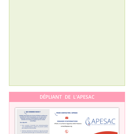
Nat
L’A
épis
Orti
DÉPLIANT DE L'APESAC