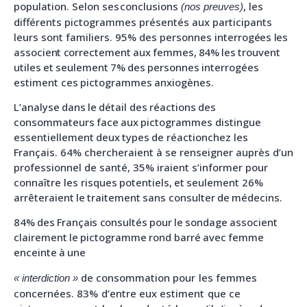
population.
Selon
ses
conclusions
, les
(nos preuves)
différents pictogrammes présentés aux participants
leurs sont familiers. 95% des personnes
interrogées
les
associent
correctement
aux
femmes,
84
%
les
trouvent
utiles
et
seulement
7
%
des
personnes
interrogées
estiment
ces
pictogrammes
anxiogènes.
L’analyse
dans
le
détail
des
réactions
des
consommateurs
face
aux
pictogrammes
distingue
essentiellement
deux
types
de
réaction
chez les
Français. 64% chercheraient à se renseigner auprès d’un
professionnel de santé, 35% iraient s’informer pour
connaître les
risques
potentiels,
et
seulement
26%
arrêteraient
le
traitement
sans
consulter
de
médecins.
84%
des
Français
consultés
pour
le
sondage
associent
clairement
le
pictogramme
rond
barré
avec
femme
enceinte
à
une
de
consommation
pour
les
femmes
«
interdiction
»
concernées.
83%
d’entre
eux
estiment
que
ce