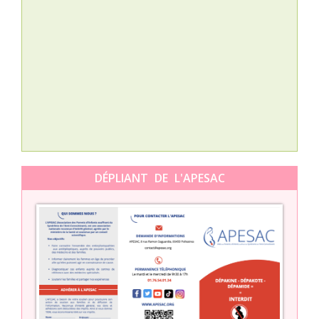
Nat
L’A
épis
Orti
DÉPLIANT DE L'APESAC