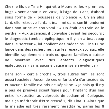
Chez le fils de Tina H., qui vit à Mourenx, les « premiers
bugs » sont apparus en 2018, à l’âge de 3 ans, d’abord
sous forme de « poussées de violence ». Un an plus
tard, elle retrouve l’enfant inanimé dans son lit, endormi
dans son urine et son vomi : « On était en train de le
perdre. » Aux urgences, il convulse devant les secours ;
le diagnostic tombe : épileptique. « Il y en a beaucoup
dans le secteur », lui confient des médecins. Tina H. se
lance dans des recherches : sur les réseaux sociaux, elle
identifie rapidement « trois ou quatre familles » autour
de Mourenx avec des enfants diagnostiqués
épileptiques « sans aucune cause mise en évidence ».
Dans son « cercle proche », trois autres familles sont
aussi touchées. Aucun de ces enfants n’a d’antécédents
et aucune famille n’a pris de Dépakine. « Je sais qu’il n’y
a pas de preuves scientifiques pour l’instant d’un lien
entre l’exposition au valproate de sodium et l’épilepsie,
mais ça mériterait d’être creusé », dit Tina H. Alors que
la maladie est très rarement héréditaire, parmi les 8