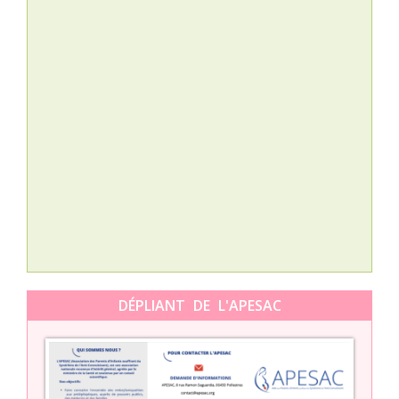
Nat
L’A
épis
Orti
DÉPLIANT DE L'APESAC