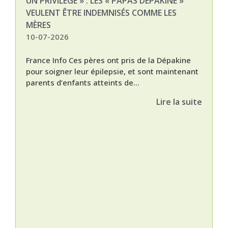
UN PRIVILÈGE » : LES « PAPAS DÉPAKINE »
03-
VEULENT ÊTRE INDEMNISÉS COMME LES
MÈRES
10-07-2026
France Info Ces pères ont pris de la Dépakine
pour soigner leur épilepsie, et sont maintenant
parents d’enfants atteints de...
Lire la suite
Nat
L’A
épis
Orti