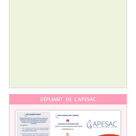
Nat
L’A
épis
Orti
DÉPLIANT DE L'APESAC