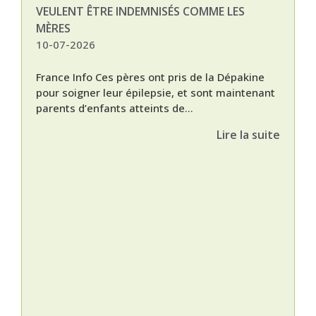
VEULENT ÊTRE INDEMNISÉS COMME LES
MÈRES
10-07-2026
France Info Ces pères ont pris de la Dépakine
pour soigner leur épilepsie, et sont maintenant
parents d’enfants atteints de...
Lire la suite
Nat
L’A
épis
Orti