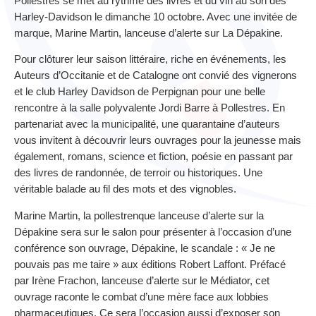
Pollestres se met au rythme des livres et du vin au son des
Harley-Davidson le dimanche 10 octobre. Avec une invitée de
marque, Marine Martin, lanceuse d’alerte sur La Dépakine.
Pour clôturer leur saison littéraire, riche en événements, les
Auteurs d’Occitanie et de Catalogne ont convié des vignerons
et le club Harley Davidson de Perpignan pour une belle
rencontre à la salle polyvalente Jordi Barre à Pollestres. En
partenariat avec la municipalité, une quarantaine d’auteurs
vous invitent à découvrir leurs ouvrages pour la jeunesse mais
également, romans, science et fiction, poésie en passant par
des livres de randonnée, de terroir ou historiques. Une
véritable balade au fil des mots et des vignobles.
Marine Martin, la pollestrenque lanceuse d’alerte sur la
Dépakine sera sur le salon pour présenter à l’occasion d’une
conférence son ouvrage, Dépakine, le scandale : « Je ne
pouvais pas me taire » aux éditions Robert Laffont. Préfacé
par Irène Frachon, lanceuse d’alerte sur le Médiator, cet
ouvrage raconte le combat d’une mère face aux lobbies
pharmaceutiques. Ce sera l’occasion aussi d’exposer son