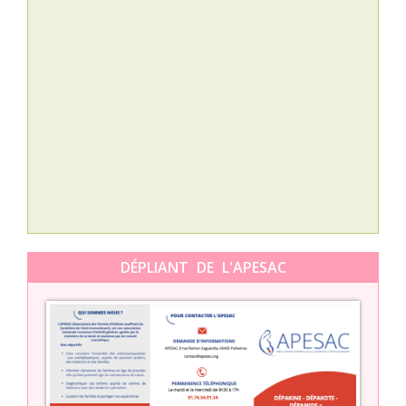
Nat
L’A
épis
Orti
DÉPLIANT DE L'APESAC