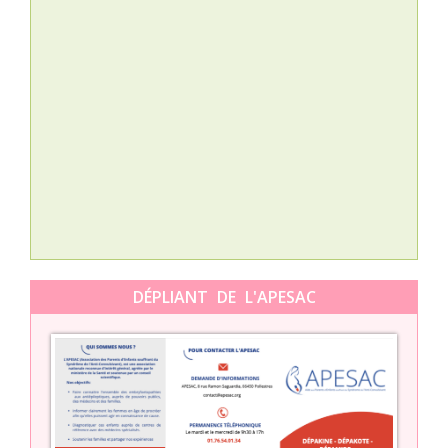
Nat
L’A
épis
Orti
DÉPLIANT DE L'APESAC