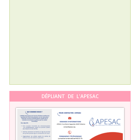
Nat
L’A
épis
Orti
DÉPLIANT DE L'APESAC