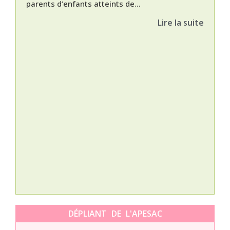
parents d’enfants atteints de...
Lire la suite
Nat
L’A
épis
Orti
DÉPLIANT DE L'APESAC