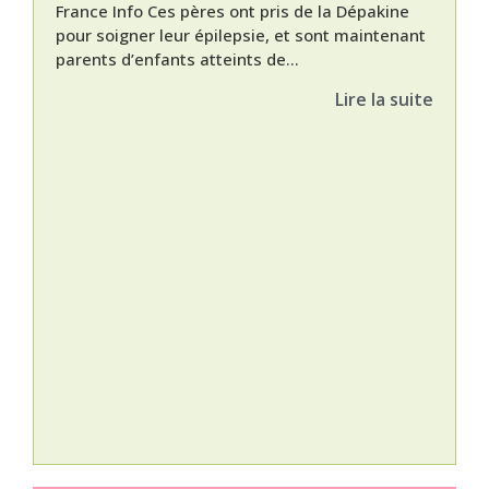
France Info Ces pères ont pris de la Dépakine
pour soigner leur épilepsie, et sont maintenant
parents d’enfants atteints de...
Lire la suite
Nat
L’A
épis
Orti