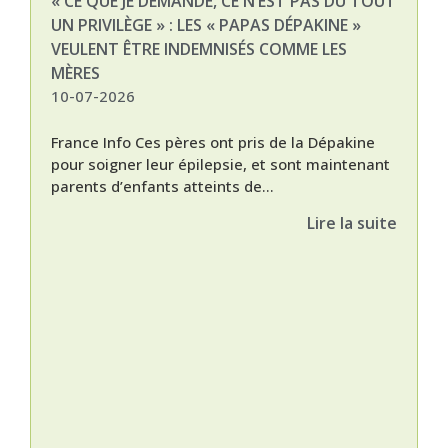
« CE QUE JE DEMANDE, CE N’EST PAS DU TOUT
NAT
UN PRIVILÈGE » : LES « PAPAS DÉPAKINE »
03-
VEULENT ÊTRE INDEMNISÉS COMME LES
MÈRES
10-07-2026
France Info Ces pères ont pris de la Dépakine
pour soigner leur épilepsie, et sont maintenant
parents d’enfants atteints de...
Lire la suite
Nat
L’A
épis