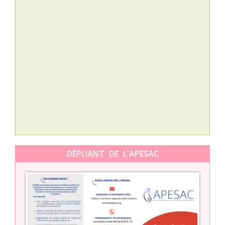
Nat
L’A
épis
Orti
DÉPLIANT DE L'APESAC