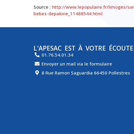
Source :
http://www.lepopulaire.fr/limoges/sa
bebes-depakine_11488544.html
L'APESAC EST À VOTRE ÉCOUTE
01.76.54.01.34
Envoyer un mail via le formulaire
8 Rue Ramon Saguardia 66450 Pollestres