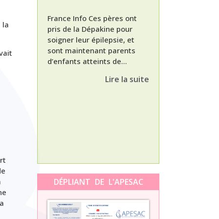
France Info Ces pères ont
 la
pris de la Dépakine pour
soigner leur épilepsie, et
sont maintenant parents
vait
d’enfants atteints de...
Nathalie, maman
enfant Dépakine
Lire la suite
met aujourd’hui 
3ème épisode à l
témoignage de N
Orti, maman...
rt
de
a
DÉPLIANT DE L'APESAC
ne
 a