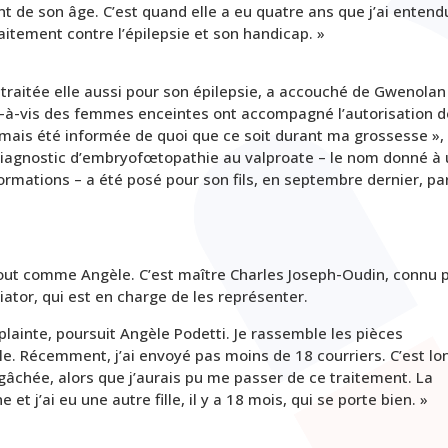
t de son âge. C’est quand elle a eu quatre ans que j’ai entend
raitement contre l’épilepsie et son handicap. »
traitée elle aussi pour son épilepsie, a accouché de Gwenolan
s-à-vis des femmes enceintes ont accompagné l’autorisation d
amais été informée de quoi que ce soit durant ma grossesse »,
iagnostic d’embryofœtopathie au valproate – le nom donné à
mations – a été posé pour son fils, en septembre dernier, pa
 tout comme Angèle. C’est maître Charles Joseph-Oudin, connu 
iator, qui est en charge de les représenter.
 plainte, poursuit Angèle Podetti. Je rassemble les pièces
le. Récemment, j’ai envoyé pas moins de 18 courriers. C’est lo
 gâchée, alors que j’aurais pu me passer de ce traitement. La
et j’ai eu une autre fille, il y a 18 mois, qui se porte bien. »