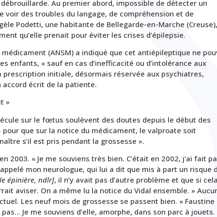
 et débrouillarde. Au premier abord, impossible de détecter un
se voir des troubles du langage, de compréhension et de
le Podetti, une habitante de Bellegarde-en-Marche (Creuse),
nt qu’elle prenait pour éviter les crises d’épilepsie.
u médicament (ANSM) a indiqué que cet antiépileptique ne pou
s enfants, « sauf en cas d’inefficacité ou d’intolérance aux
rescription initiale, désormais réservée aux psychiatres,
n accord écrit de la patiente.
t »
lécule sur le fœtus soulèvent des doutes depuis le début des
5 pour que sur la notice du médicament, le valproate soit
ître s’il est pris pendant la grossesse ».
 2003. « Je me souviens très bien. C’était en 2002, j’ai fait pa
appelé mon neurologue, qui lui a dit que mis à part un risque 
e épinière, ndlr]
, il n’y avait pas d’autre problème et que si cel
ourrait aviser. On a même lu la notice du Vidal ensemble. » Aucu
ctuel. Les neuf mois de grossesse se passent bien. « Faustine
it pas… Je me souviens d’elle, amorphe, dans son parc à jouets.