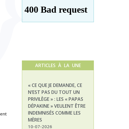
ARTICLES À LA UNE
« CE QUE JE DEMANDE, CE
NATHALIE, MAM
N’EST PAS DU TOUT UN
ENFANT DÉPAKI
PRIVILÈGE » : LES « PAPAS
03-07-2026
DÉPAKINE » VEULENT ÊTRE
INDEMNISÉS COMME LES
gent
MÈRES
10-07-2026