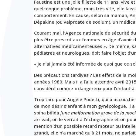
Faustine est une jolie fillette de 11 ans, vive
quelconque problème, mais très vite, elle lais
comportement. En cause, selon sa maman, Angè
Dépakine (ou valproate de sodium), un médicame
Courant mai, l’Agence nationale de sécurité d
plus être prescrit aux femmes en âge d’avoir de
alternatives médicamenteuses ». De même, sa p
pédiatres et neurologues, doit faire l’objet d’u
« Je n’ai jamais été informée de quoi que ce soi
Des précautions tardives ? Les effets de la mo
années 1980. Mais il a fallu attendre avril 201
considéré comme « dangereux pour l’enfant à na
Trop tard pour Angèle Podetti, qui a accouché en
de mon désir d’enfant à mon gynécologue. Il a 
spina bifida
[une malformation grave de la moell
arrivait, on le verrait à l’échographie et on p
mention d’un possible retard moteur ou intelle
grandi, elle n’a marché qu’à 21 mois, ne parla