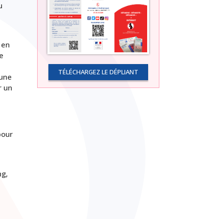
u
 en
e
TÉLÉCHARGEZ LE DÉPLIANT
 une
r un
pour
ng,