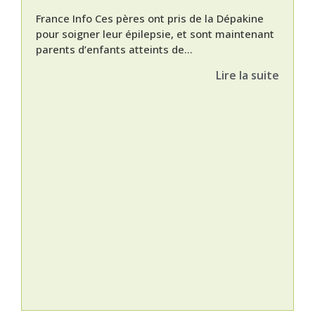
France Info Ces pères ont pris de la Dépakine
pour soigner leur épilepsie, et sont maintenant
parents d’enfants atteints de...
Lire la suite
Nat
L’A
épis
Orti