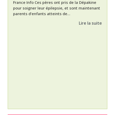
France Info Ces pères ont pris de la Dépakine
pour soigner leur épilepsie, et sont maintenant
parents d’enfants atteints de...
Lire la suite
Nat
L’A
épis
Orti