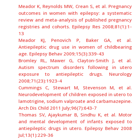
Meador K, Reynolds MW, Crean S, et al. Pregnancy
outcomes in women with epilepsy: a systematic
review and meta-analysis of published pregnancy
registries and cohorts. Epilepsy Res 2008;81(1):1-
13
Meador KJ, Penovich P, Baker GA, et al.
Antiepileptic drug use in women of childbearing
age. Epilepsy Behav 2009;15(3):339-43
Bromley RL, Mawer G, Clayton-Smith J, et al.
Autism spectrum disorders following in utero
exposure to antiepileptic drugs. Neurology
2008;71(23):1923-4
Cummings C, Stewart M, Stevenson M, et al.
Neurodevelopment of children exposed in utero to
lamotrigine, sodium valproate and carbamazepine.
Arch Dis Child 2011 July;96(7):643-7
Thomas SV, Ajaykumar B, Sindhu K, et al. Motor
and mental development of infants exposed to
antiepileptic drugs in utero. Epilepsy Behav 2008
Jul;13(1):229-36