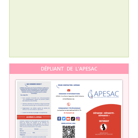
Nat
L’A
épis
Orti
DÉPLIANT DE L'APESAC