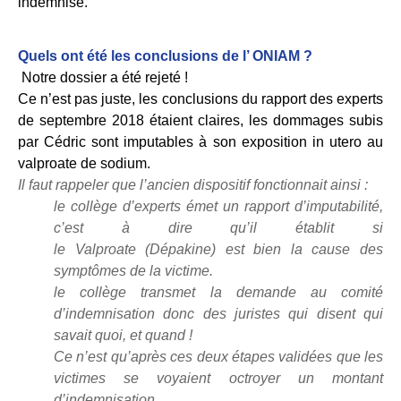
indemnisé.
Quels ont été les conclusions de l’ ONIAM ?
Notre dossier a été rejeté !
Ce n’est pas juste, les conclusions du rapport des experts
de septembre 2018 étaient claires, les dommages subis
par Cédric sont imputables à son exposition in utero au
valproate de sodium.
Il faut rappeler que l’ancien dispositif fonctionnait ainsi :
le collège d’experts émet un rapport d’imputabilité,
c’est à dire qu’il
établit
si
le
Valproate
(Dépakine)
est bien la cause des
symptômes de la victime.
le collège transmet la demande au comité
d’indemnisation
donc des juristes qui disent qui
sav
ait
quoi, et quand !
Ce
n’est qu’après ces deux étapes validées que les
victimes se voyaient oct
r
oy
er
un montant
d’ind
em
nisation.