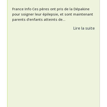
France Info Ces pères ont pris de la Dépakine
pour soigner leur épilepsie, et sont maintenant
parents d’enfants atteints de...
Lire la suite
Nat
L’A
épis
Orti