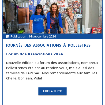
Publication :
14 septembre 2024
JOURNÉE DES ASSOCIATIONS À POLLESTRES
𝗙𝗼𝗿𝘂𝗺 𝗱𝗲𝘀 𝗔𝘀𝘀𝗼𝗰𝗶𝗮𝘁𝗶𝗼𝗻𝘀 𝟮𝟬𝟮𝟰
Nouvelle édition du forum des associations, nombreux
Pollestrencs étaient au rendez-vous, mais aussi des
familles de l’APESAC. Nos remerciements aux familles
Chelle, Bonjean, Vidal
LIRE LA SUITE