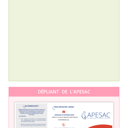
Nat
L’A
épis
Orti
DÉPLIANT DE L'APESAC