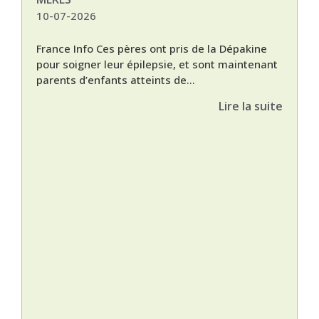
10-07-2026
France Info Ces pères ont pris de la Dépakine
pour soigner leur épilepsie, et sont maintenant
parents d’enfants atteints de...
Lire la suite
Nat
L’A
épis
Orti