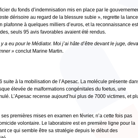
éficier du fonds d’indemnisation mis en place par le gouverneme
te dérisoire au regard de la blessure subie », regrette la lanc
on plafonne à quelques milliers d’euros, et la reconnaissance es
andes, seuls 95 avis favorables avaient été rendus.
 a eu pour le Médiator. Moi j’ai hâte d’être devant le juge, dev
damner »
conclut Marine Martin.
 suite à la mobilisation de l’Apesac. La molécule présente dan
isque élevée de malformations congénitales du foetus, une
mulé. L’Apesac recense aujourd’hui plus de 7000 victimes, et pl
r ses premières mises en examen en février, n’a cette fois pas
micide volontaire. Le laboratoire est en première ligne pour la
ant ce qui semble être sa stratégie depuis le début des
ité.