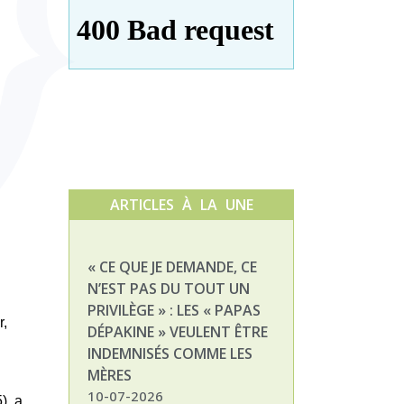
ARTICLES À LA UNE
« CE QUE JE DEMANDE, CE
NATHALIE, MAM
N’EST PAS DU TOUT UN
ENFANT DÉPAKI
PRIVILÈGE » : LES « PAPAS
03-07-2026
r,
DÉPAKINE » VEULENT ÊTRE
INDEMNISÉS COMME LES
MÈRES
10-07-2026
), a