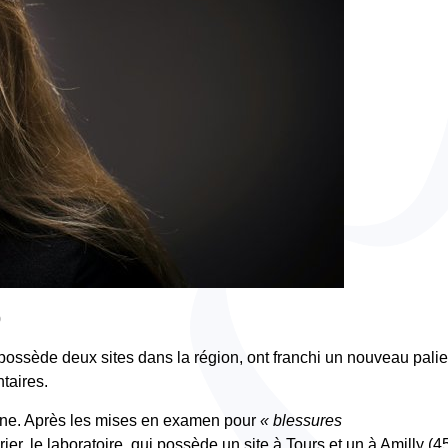
0
 possède deux sites dans la région, ont franchi un nouveau palie
taires.
ine. Après les mises en examen pour
« blessures
ier, le laboratoire, qui possède un site à Tours et un à Amilly (45