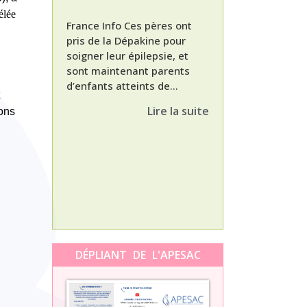
élée
France Info Ces pères ont
pris de la Dépakine pour
soigner leur épilepsie, et
sont maintenant parents
d’enfants atteints de...
Nathalie, maman
enfant Dépakine
Lire la suite
ions
met aujourd’hui 
3ème épisode à l
témoignage de N
Orti, maman...
DÉPLIANT DE L'APESAC