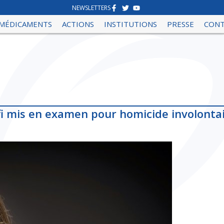
NEWSLETTERS
MÉDICAMENTS
ACTIONS
INSTITUTIONS
PRESSE
CON
fi mis en examen pour homicide involonta