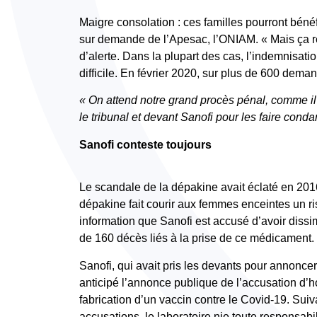
Maigre consolation : ces familles pourront bén
sur demande de l’Apesac, l’ONIAM. « Mais ça res
d’alerte. Dans la plupart des cas, l’indemnisati
difficile. En février 2020, sur plus de 600 dem
« On attend notre grand procès pénal, comme il y
le tribunal et devant Sanofi pour les faire con
Sanofi conteste toujours
Le scandale de la dépakine avait éclaté en 2016
dépakine fait courir aux femmes enceintes un r
information que Sanofi est accusé d’avoir dissi
de 160 décès liés à la prise de ce médicament.
Sanofi, qui avait pris les devants pour annonce
anticipé l’annonce publique de l’accusation d’ho
fabrication d’un vaccin contre le Covid-19. Suiv
accusations, le laboratoire nie toute responsabil