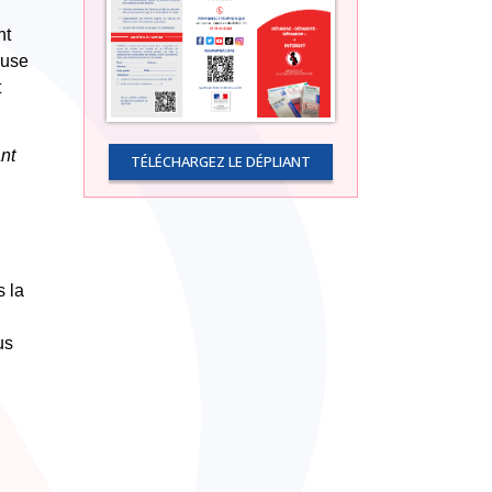
nt
euse
t
ant
TÉLÉCHARGEZ LE DÉPLIANT
s la
us