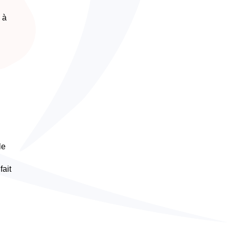
 à
le
fait