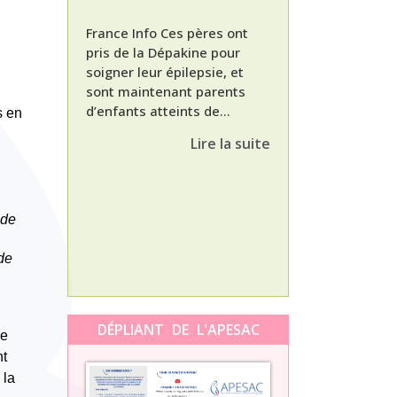
France Info Ces pères ont
pris de la Dépakine pour
soigner leur épilepsie, et
sont maintenant parents
d’enfants atteints de...
Nathalie, maman
s en
enfant Dépakine
Lire la suite
met aujourd’hui 
3ème épisode à l
témoignage de N
Orti, maman...
 de
 de
DÉPLIANT DE L'APESAC
ve
nt
 la