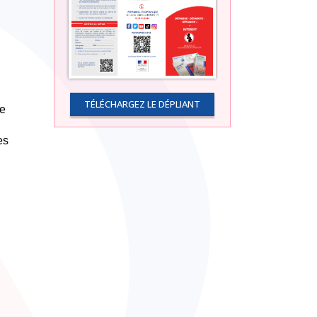
TÉLÉCHARGEZ LE DÉPLIANT
le
es