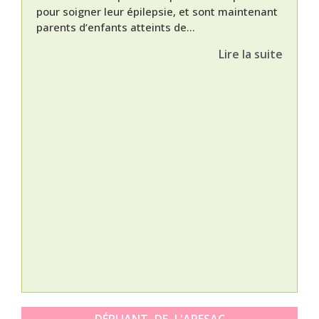
pour soigner leur épilepsie, et sont maintenant
parents d’enfants atteints de...
Lire la suite
Nat
L’A
épis
Orti
DÉPLIANT DE L'APESAC