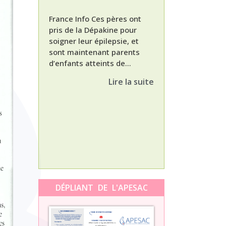
France Info Ces pères ont
pris de la Dépakine pour
soigner leur épilepsie, et
sont maintenant parents
d’enfants atteints de...
Nathalie, maman
enfant Dépakine
Lire la suite
met aujourd’hui 
3ème épisode à l
témoignage de N
Orti, maman...
DÉPLIANT DE L'APESAC