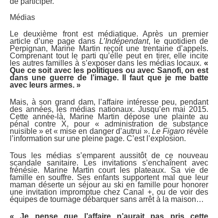
de participer.
Médias
Le deuxième front est médiatique. Après un premier
article d’une page dans
L’Indépendant
, le quotidien de
Perpignan, Marine Martin reçoit une trentaine d’appels.
Comprenant tout le parti qu’elle peut en tirer, elle incite
les autres familles à s’exposer dans les médias locaux.
«
Que ce soit avec les politiques ou avec Sanofi, on est
dans une guerre de l’image. Il faut que je me batte
avec leurs armes. »
Mais, à son grand dam, l’affaire intéresse peu, pendant
des années, les médias nationaux. Jusqu’en mai 2015.
Cette année-là, Marine Martin dépose une plainte au
pénal contre X, pour « administration de substance
nuisible » et « mise en danger d’autrui ».
Le Figaro
révèle
l’information sur une pleine page. C’est l’explosion.
Tous les médias s’emparent aussitôt de ce nouveau
scandale sanitaire. Les invitations s’enchaînent avec
frénésie. Marine Martin court les plateaux. Sa vie de
famille en souffre. Ses enfants supportent mal que leur
maman déserte un séjour au ski en famille pour honorer
une invitation impromptue chez Canal +, ou de voir des
équipes de tournage débarquer sans arrêt à la maison…
« Je pense que l’affaire n’aurait pas pris cette