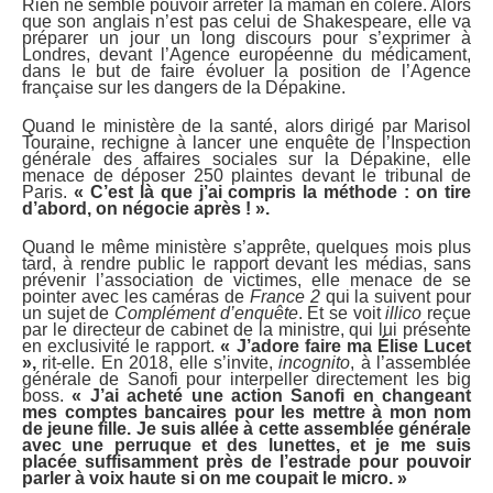
Rien ne semble pouvoir arrêter la maman en colère. Alors
que son anglais n’est pas celui de Shakespeare, elle va
préparer un jour un long discours pour s’exprimer à
Londres, devant l’Agence européenne du médicament,
dans le but de faire évoluer la position de l’Agence
française sur les dangers de la Dépakine.
Quand le ministère de la santé, alors dirigé par Marisol
Touraine, rechigne à lancer une enquête de l’Inspection
générale des affaires sociales sur la Dépakine, elle
menace de déposer 250 plaintes devant le tribunal de
Paris.
« C’est là que j’ai compris la méthode : on tire
d’abord, on négocie après ! ».
Quand le même ministère s’apprête, quelques mois plus
tard, à rendre public le rapport devant les médias, sans
prévenir l’association de victimes, elle menace de se
pointer avec les caméras de
France 2
qui la suivent pour
un sujet de
Complément d’enquête
. Et se voit
illico
reçue
par le directeur de cabinet de la ministre, qui lui présente
en exclusivité le rapport.
« J’adore faire ma Élise Lucet
»,
rit-elle. En 2018, elle s’invite,
incognito
, à l’assemblée
générale de Sanofi pour interpeller directement les big
boss.
« J’ai acheté une action Sanofi en changeant
mes comptes bancaires pour les mettre à mon nom
de jeune fille. Je suis allée à cette assemblée générale
avec une perruque et des lunettes, et je me suis
placée suffisamment près de l’estrade pour pouvoir
parler à voix haute si on me coupait le micro. »