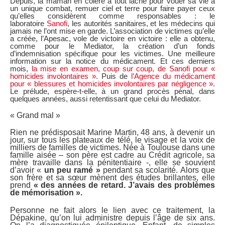
Depuis, la maman en colère a tout lâché pour vouer sa vie à
un unique combat, remuer ciel et terre pour faire payer ceux
qu’elles considèrent comme responsables : le
laboratoire
Sanofi
, les autorités sanitaires, et les médecins qui
jamais ne l’ont mise en garde. L’association de victimes qu’elle
a créée, l’Apesac, vole de victoire en victoire : elle a obtenu,
comme pour le Mediator, la création d’un fonds
d’indemnisation spécifique pour les victimes. Une meilleure
information sur la notice du médicament. Et ces derniers
mois,
la mise en examen, coup sur coup, de Sanofi pour «
homicides involontaires »
. Puis de
l’Agence du médicament
pour « blessures et homicides involontaires par négligence »
.
Le prélude, espère-t-elle, à un grand procès pénal, dans
quelques années, aussi retentissant que celui du Mediator.
« Grand mal »
Rien ne prédisposait Marine Martin, 48 ans, à devenir un
jour, sur tous les plateaux de télé, le visage et la voix de
milliers de familles de victimes. Née à Toulouse dans une
famille aisée – son père est cadre au Crédit agricole, sa
mère travaille dans la pénitentiaire -, elle se souvient
d’avoir «
un peu ramé »
pendant sa scolarité. Alors que
son frère et sa sœur mènent des études brillantes, elle
prend
« des années de retard. J’avais des problèmes
de mémorisation ».
Personne ne fait alors le lien avec ce traitement, la
Dépakine, qu’on lui administre depuis l’âge de six ans.