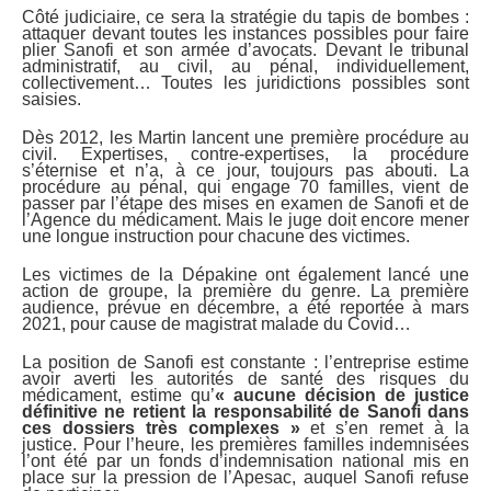
Côté judiciaire, ce sera la stratégie du tapis de bombes :
attaquer devant toutes les instances possibles pour faire
plier Sanofi et son armée d’avocats. Devant le tribunal
administratif, au civil, au pénal, individuellement,
collectivement… Toutes les juridictions possibles sont
saisies.
Dès 2012, les Martin lancent une première procédure au
civil. Expertises, contre-expertises, la procédure
s’éternise et n’a, à ce jour, toujours pas abouti. La
procédure au pénal, qui engage 70 familles, vient de
passer par l’étape des mises en examen de Sanofi et de
l’Agence du médicament. Mais le juge doit encore mener
une longue instruction pour chacune des victimes.
Les victimes de la Dépakine ont également lancé une
action de groupe, la première du genre. La première
audience, prévue en décembre, a été reportée à mars
2021, pour cause de magistrat malade du Covid…
La position de Sanofi est constante : l’entreprise estime
avoir averti les autorités de santé des risques du
médicament, estime qu’
« aucune décision de justice
définitive ne retient la responsabilité de Sanofi dans
ces dossiers très complexes »
et s’en remet à la
justice. Pour l’heure, les premières familles indemnisées
l’ont été par un fonds d’indemnisation national mis en
place sur la pression de l’Apesac, auquel Sanofi refuse