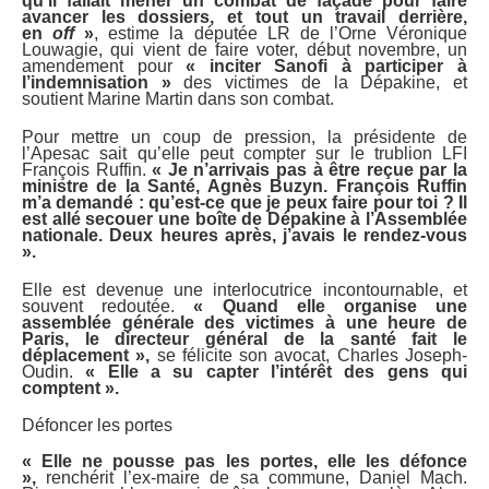
qu’il fallait mener un combat de façade pour faire
avancer les dossiers, et tout un travail derrière,
en
off
»
, estime la députée LR de l’Orne Véronique
Louwagie, qui vient de faire voter, début novembre, un
amendement pour
« inciter Sanofi à participer à
l’indemnisation »
des victimes de la Dépakine, et
soutient Marine Martin dans son combat.
Pour mettre un coup de pression, la présidente de
l’Apesac sait qu’elle peut compter sur le trublion LFI
François Ruffin.
« Je n’arrivais pas à être reçue par la
ministre de la Santé, Agnès Buzyn. François Ruffin
m’a demandé : qu’est-ce que je peux faire pour toi ? Il
est allé secouer une boîte de Dépakine à l’Assemblée
nationale. Deux heures après, j’avais le rendez-vous
».
Elle est devenue une interlocutrice incontournable, et
souvent redoutée.
« Quand elle organise une
assemblée générale des victimes à une heure de
Paris, le directeur général de la santé fait le
déplacement »,
se félicite son avocat, Charles Joseph-
Oudin.
« Elle a su capter l’intérêt des gens qui
comptent ».
Défoncer les portes
« Elle ne pousse pas les portes, elle les défonce
»,
renchérit l’ex-maire de sa commune, Daniel Mach.