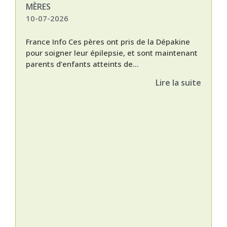
MÈRES
10-07-2026
France Info Ces pères ont pris de la Dépakine
pour soigner leur épilepsie, et sont maintenant
parents d’enfants atteints de...
Lire la suite
Nat
L’A
épis
Orti