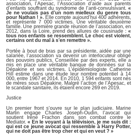
association, l’Apesac, l’Association d’aide aux parents
d’enfants souffrant du syndrome de l’anti-convulsivant.
«
Je ne voulais pas d’un nom mielleux du genre tous
pour Nathan ! ».
Elle compte aujourd’hui 400 adhérents,
et représente 7 000 victimes. Une véritable deuxième
famille. Une première grande réunion de l’association, en
2012, dans la Loire, prend des allures de cousinade :
«
tous nos enfants se ressemblent. Le choc est violent,
certains ont du mal à s’en remettre ».
Portée à bout de bras par sa présidente, aidée par une
salariée, l’association va devenir un interlocuteur obligé
des pouvoirs publics. Conseillée par des experts, elle a
mis en place une véritable banque de données sur la
Dépakine et ses victimes. L’épidémiologiste Catherine
Hill estime dans une étude leur nombre potentiel à 14
000, entre 1967 et 2014. En 2010, 1 594 enfants sont nés
de mères sous Dépakine. Malgré l’action de l’Apesac, et
le scandale sanitaire, ils étaient encore 269 en 2019.
Justice
Un premier front s’ouvre sur le plan judiciaire. Marine
Martin engage Charles Joseph-Oudin, l’avocat qui
soutient Irène Frachon dans son combat contre le
Mediator.
« En le voyant à la télévision, je me suis dit :
qui est ce jeune avocat qui ressemble à Harry Potter,
qui ne doit pas être trop cher et qui en veut ? »