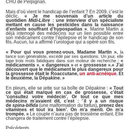
CHU de Perpignan.
Mais d’où vient le handicap de l’enfant ? En 2009, c’est le
déclic.
« Je me souvenais d’un article du
quotidien
Midi-Libre
: une interview d’un spécialiste
mettant en cause les pesticides dans la naissance
d’enfants souffrant d’hypospadias »
. Marine Martin a
déjà interrogé des médecins sur un lien possible entre
son médicament contre l’épilepsie et le handicap de son
fils. Aucun, lui a affirmé l’urologue qui a opéré son fils.
« Pour qui vous prenez-vous, Madame Martin »,
la
tance son généraliste, excédé par ses questions. Un jour, elle
tape trois mots fatidiques dans son moteur de recherche :
«
médicaments »
,
« dangereux »
et
« grossesse ».
« J’ai
découvert que le médicament le plus dangereux pour
la grossesse était le Roaccutane,
un anti-acnéique
. Et
le deuxième, la Dépakine. »
En pleurs, elle se jette sur sa boîte de Dépakine :
« Tout
ce qui était marqué en cas de grossesse, c’était
‘consultez votre médecin’. Or tout ce que mes
médecins m’avaient dit, c’est : ‘ il y a un risque
de
spina-bifida
(une malformation du fœtus)
, prenez des
vitamines et tout ira bien’. On m’a menti. On m’a
trompée. »
Le couple n’aura pas de troisième enfant. Elle
changera de traitement contre l’épilepsie.
Précédents