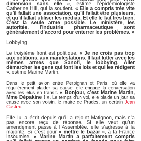
dimension sans elle »,
estime l’épidémiologiste
Catherine Hill, qui la soutient.
« Elle a compris très vite
qu’il fallait une association, qu’il fallait être plusieurs,
et qu’il fallait utiliser les médias. Et elle le fait très bien.
C’est la seule arme possible. Le ministère, les
autorités, l’industrie pharmaceutique sont
généralement d’accord pour enterrer les problèmes. »
Lobbying
Le troisième front est politique.
« Je ne crois pas trop
aux pétitions, aux manifestations. Il faut lutter avec les
mêmes armes que Sanofi, le lobbying. Aller
démarcher les gens qui font les lois et qui les rédigent
»,
estime Marine Martin.
Dans le petit avion entre Perpignan et Paris, où elle va
régulièrement plaider sa cause, elle engage la conversation
avec les élus en transit.
« Bonjour, c’est Marine Martin,
Mme Dépakine ! ».
Le temps d’un vol, elle plaide un jour sa
cause avec son voisin, le maire de Prades, un certain
Jean
Castex
.
Elle lui a écrit depuis qu’il a rejoint Matignon, mais n’a
pas encore reçu de réponse. Si elle veut qu’un
amendement passe à l’Assemblée, elle s’adresse à la
majorité. Si c’est pour
« mettre le bazar »
, à la France
insoumise.
« Marine Martin a parfaitement compris