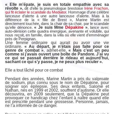
« Elle m’épate, je suis en totale empathie avec sa
révolte »,
dit d’elle la pneumologue brestoise
Irène Frachon,
qui fit éclater le scandale du Mediator
. Hommage d’une célèbre
lanceuse d’alerte à une autre lanceuse d’alerte. Mais à la
différence de la « fille de Brest », Marine Martin est
directement touchée, dans la chair de sa chair, par le scandale
qu’elle dénonce.
« Je suis Mme
Dépakine
»
, lance avec
auto-dérision cette quadra énergique, avenante et volubile, qui
nous reçoit, en famille, dans la villa où elle vient d’emménager
près de Perpignan.
Une femme ordinaire qui aurait pu avoir une vie
ordinaire.
« Au départ, je n’étais pas faite pour ce
genre de combat »
, admet-elle.
« Mais c’est un peu
comme si j’avais ouvert une boîte de Pandore. J’ai vu
ce qui se passait derrière le rideau et aujourd’hui,
sachant ce qui s’y passe, je ne peux plus reculer ».
Elle a tout lâché pour ce combat
Pendant des années, Marine Martin a pris du valproate
de sodium, plus connu sous le nom de Dépakine, pour
soigner son épilepsie. Ses deux enfants, Salomé et
Nathan, nés en 1999 et 2002, souffrent d’autisme. Or elle
découvrira, en 2009 seulement, que la Dépakine peut
provoquer ce handicap chez l’enfant à naître quand elle
est prescrite pendant une grossesse. Personne, jamais,
ne l’a informée de ce danger.