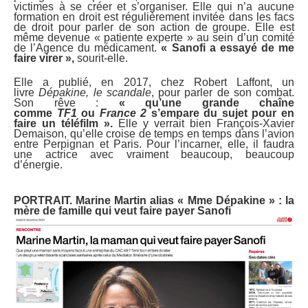
victimes à se créer et s’organiser. Elle qui n’a aucune
formation en droit est régulièrement invitée dans les facs
de droit pour parler de son action de groupe. Elle est
même devenue « patiente experte » au sein d’un comité
de l’Agence du médicament.
« Sanofi a essayé de me
faire virer »,
sourit-elle.
Elle a publié, en 2017, chez Robert Laffont, un
livre
Dépakine, le scandale
, pour parler de son combat.
Son rêve :
« qu’une grande chaîne
comme
TF1
ou
France 2
s’empare du sujet pour en
faire un téléfilm ».
Elle y verrait bien François-Xavier
Demaison, qu’elle croise de temps en temps dans l’avion
entre Perpignan et Paris. Pour l’incarner, elle, il faudra
une actrice avec vraiment beaucoup, beaucoup
d’énergie.
PORTRAIT. Marine Martin alias « Mme Dépakine » : la
mère de famille qui veut faire payer Sanofi