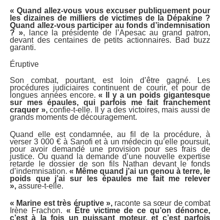
« Quand allez-vous vous excuser publiquement pour
les dizaines de milliers de victimes de la Dépakine ?
Quand allez-vous participer au fonds d’indemnisation
? »
, lance la présidente de l’Apesac au grand patron,
devant des centaines de petits actionnaires. Bad buzz
garanti.
Éruptive
Son combat, pourtant, est loin d’être gagné. Les
procédures judiciaires continuent de courir, et pour de
longues années encore.
« Il y a un poids gigantesque
sur mes épaules, qui parfois me fait franchement
craquer »,
confie-t-elle. Il y a des victoires, mais aussi de
grands moments de découragement.
Quand elle est condamnée, au fil de la procédure, à
verser 3 000 € à Sanofi et à un médecin qu’elle poursuit,
pour avoir demandé une provision pour ses frais de
justice. Ou quand la demande d’une nouvelle expertise
retarde le dossier de son fils Nathan devant le fonds
d’indemnisation.
« Même quand j’ai un genou à terre, le
poids que j’ai sur les épaules me fait me relever
»,
assure-t-elle.
« Marine est très éruptive »,
raconte sa sœur de combat
Irène Frachon.
« Être victime de ce qu’on dénonce,
c’est à la fois un puissant moteur, et c’est parfois