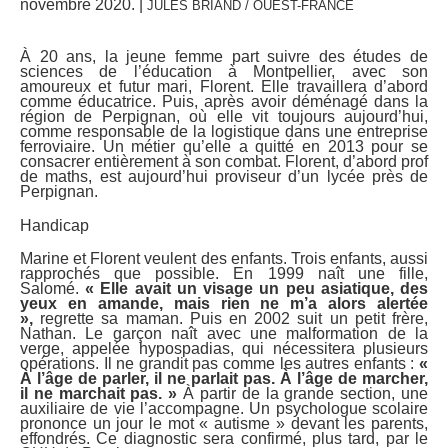
novembre 2020. |
JULES BRIAND / OUEST-FRANCE
À 20 ans, la jeune femme part suivre des études de
sciences de l’éducation à Montpellier, avec son
amoureux et futur mari, Florent. Elle travaillera d’abord
comme éducatrice. Puis, après avoir déménagé dans la
région de Perpignan, où elle vit toujours aujourd’hui,
comme responsable de la logistique dans une entreprise
ferroviaire. Un métier qu’elle a quitté en 2013 pour se
consacrer entièrement à son combat. Florent, d’abord prof
de maths, est aujourd’hui proviseur d’un lycée près de
Perpignan.
Handicap
Marine et Florent veulent des enfants. Trois enfants, aussi
rapprochés que possible. En 1999 naît une fille,
Salomé.
« Elle avait un visage un peu asiatique, des
yeux en amande, mais rien ne m’a alors alertée
»,
regrette sa maman. Puis en 2002 suit un petit frère,
Nathan. Le garçon naît avec une malformation de la
verge, appelée hypospadias, qui nécessitera plusieurs
opérations. Il ne grandit pas comme les autres enfants :
«
À l’âge de parler, il ne parlait pas. À l’âge de marcher,
il ne marchait pas. »
À partir de la grande section, une
auxiliaire de vie l’accompagne. Un psychologue scolaire
prononce un jour le mot « autisme » devant les parents,
effondrés. Ce diagnostic sera confirmé, plus tard, par le