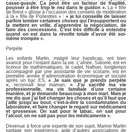
casse-gueule. Ça peut être un facteur de fragilité,
pousser à être trop le nez dans le guidon ».
La « fille
de Brest » glisse à l’occasion des conseils de modération
à la « fille de Pollestres » :
« je lui conseille de laisser
parfois tomber certaines choses qui l’insupportent ou
la mettent en vrille, d’apprendre la négociation, de
faire des concessions. C’est très difficile à entendre
quand on est dans la révolte totale d’avoir été soi-
même trompée ».
Perpète
Les enfants Martin, malgré leur handicap, ont bien
avancé pour l’instant dans la vie. L’aînée, Salomé, est en
licence de mathématiques, le cadet, Nathan, longtemps
accompagné par une assistante de vie scolaire, est en
première année d’administration économique et sociale
après un bac ES.
« Je sais que je prends perpète
»,
reconnaît leur maman.
« J’ai sacrifié ma vie
professionnelle, ma vie familiale d’une certaine
manière, et je demande beaucoup à mon mari. Mais je
me dis que j’ai fait changer les choses et qu’il faut que
j’aille jusqu’au bout, c’est-à-dire la condamnation du
laboratoire, et faire changer le regard sur médicament
et grossesse. On sait pour le tabac, on sait pour
l’alcool, on ne sait pas pour les médicaments ».
Devenue à force une experte de son sujet, Marine Martin
partage son expérience, aide d’autres associations de