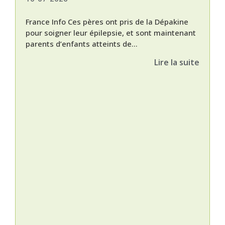
France Info Ces pères ont pris de la Dépakine
pour soigner leur épilepsie, et sont maintenant
parents d’enfants atteints de...
Lire la suite
Nat
L’A
épis
Orti