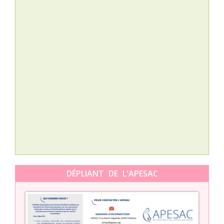
Nat
L’A
épis
Orti
DÉPLIANT DE L'APESAC