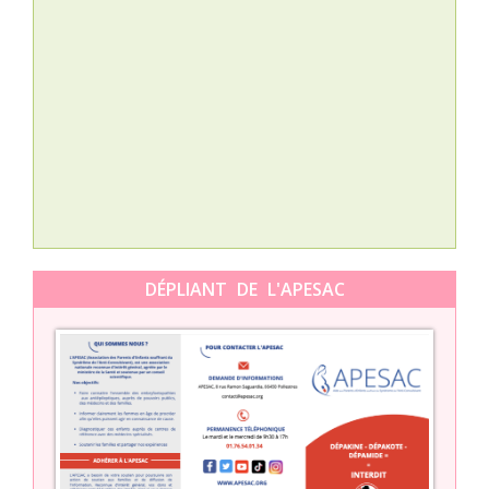
Nat
L’A
épis
Orti
DÉPLIANT DE L'APESAC