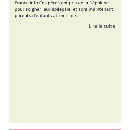
France Info Ces pères ont pris de la Dépakine
pour soigner leur épilepsie, et sont maintenant
parents d’enfants atteints de...
Lire la suite
Nat
L’A
épis
Orti