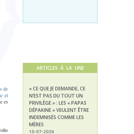
ARTICLES À LA UNE
« CE QUE JE DEMANDE, CE
NATHALIE, MAM
s de
e el
N’EST PAS DU TOUT UN
ENFANT DÉPAKI
ue es
PRIVILÈGE » : LES « PAPAS
03-07-2026
DÉPAKINE » VEULENT ÊTRE
INDEMNISÉS COMME LES
MÈRES
ollo
10-07-2026