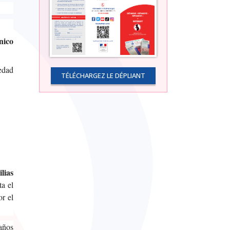
nico
medad
TÉLÉCHARGEZ LE DÉPLIANT
lias
ta el
r el
años