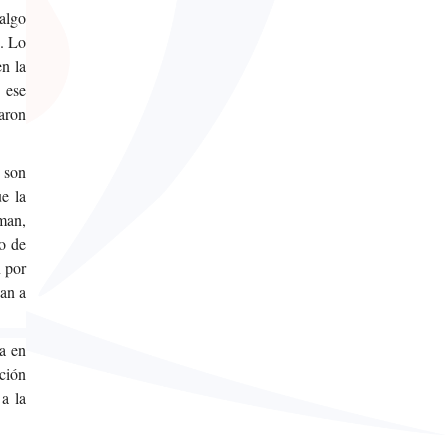
 algo
e. Lo
en la
 ese
laron
 son
e la
man,
o de
n por
an a
a en
ación
a la