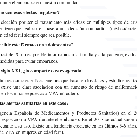
urante el embarazo en nuestra comunidad.
onocen esos efectos negativos?
lección por ser el tratamiento más eficaz en múltiples tipos de cris
se tiene que realizar en base a una decisión compartida (médico/pacie
 edad fértil siempre que sea posible.
cribir este fármaco en adolescentes?
 posible. Si no es posible informamos a la familia y a la paciente, eval
medidas para evitar embarazos.
 siglo XXI, ¿lo comparte o es exagerado?
tulares como este. Nos tenemos que basar en los datos y estudios reali
e existe una clara asociación con un aumento de riesgo de malformaci
o en los niños expuestos a VPA intraútero.
s alertas sanitarias en este caso?
encia Española de Medicamentos y Productos Sanitarios) en el 2
a exposición a VPA durante el embarazo. En el 2018 se actualizaron e
uanto a su uso. Existe una tendencia creciente en los últimos 5-6 años
 de VPA en mujeres en edad fértil.