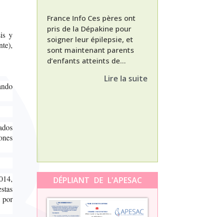
France Info Ces pères ont
pris de la Dépakine pour
is y
soigner leur épilepsie, et
nte),
sont maintenant parents
d’enfants atteints de...
Nathalie, maman
enfant Dépakine
Lire la suite
met aujourd’hui 
uando
3ème épisode à l
témoignage de N
Orti, maman...
zados
ones
014,
DÉPLIANT DE L'APESAC
stas
, por