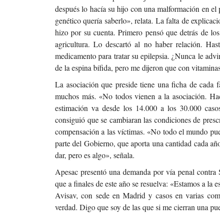
después lo hacía su hijo con una malformación en el p
genético quería saberlo», relata. La falta de explica
hizo por su cuenta. Primero pensó que detrás de los 
agricultura. Lo descartó al no haber relación. H
medicamento para tratar su epilepsia. ¿Nunca le advir
de la espina bífida, pero me dijeron que con vitaminas
La asociación que preside tiene una ficha de cada f
muchos más. «No todos vienen a la asociación. Hac
estimación va desde los 14.000 a los 30.000 caso
consiguió que se cambiaran las condiciones de presc
compensación a las víctimas. «No todo el mundo pued
parte del Gobierno, que aporta una cantidad cada año
dar, pero es algo», señala.
Apesac presentó una demanda por vía penal contra Sa
que a finales de este año se resuelva: «Estamos a la 
Avisav, con sede en Madrid y casos en varias com
verdad. Digo que soy de las que si me cierran una puer