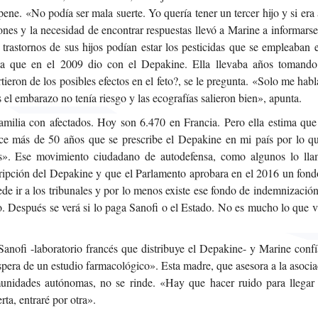
ene. «No podía ser mala suerte. Yo quería tener un tercer hijo y si era
ciones y la necesidad de encontrar respuestas llevó a Marine a informars
trastornos de sus hijos podían estar los pesticidas que se empleaban 
asta que en el 2009 dio con el Depakine. Ella llevaba años tomando
tieron de los posibles efectos en el feto?, se le pregunta. «Solo me hab
 el embarazo no tenía riesgo y las ecografías salieron bien», apunta.
amilia con afectados. Hoy son 6.470 en Francia. Pero ella estima que
e más de 50 años que se prescribe el Depakine en mi país por lo qu
s». Ese movimiento ciudadano de autodefensa, como algunos lo lla
ripción del Depakine y que el Parlamento aprobara en el 2016 un fond
e ir a los tribunales y por lo menos existe ese fondo de indemnizació
. Después se verá si lo paga Sanofi o el Estado.
No es mucho lo que v
nofi -laboratorio francés que distribuye el Depakine- y Marine confí
espera de un estudio farmacológico». Esta madre, que asesora a la asoci
unidades autónomas, no se rinde. «Hay que hacer ruido para llegar 
ta, entraré por otra».