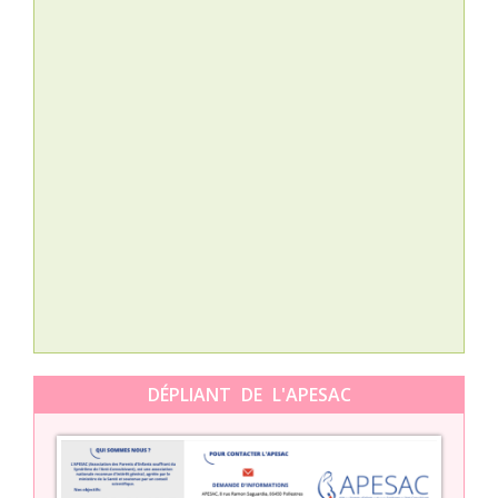
Nat
L’A
épis
Orti
DÉPLIANT DE L'APESAC