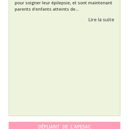
pour soigner leur épilepsie, et sont maintenant
parents d’enfants atteints de...
Lire la suite
Nat
L’A
épis
Orti
DÉPLIANT DE L'APESAC