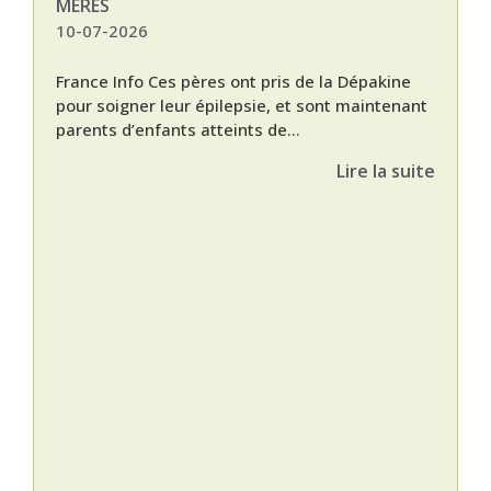
MÈRES
10-07-2026
France Info Ces pères ont pris de la Dépakine
pour soigner leur épilepsie, et sont maintenant
parents d’enfants atteints de...
Lire la suite
Nat
L’A
épis
Orti