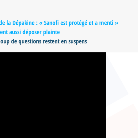
de la Dépakine : « Sanofi est protégé et a menti »
lent aussi déposer plainte
coup de questions restent en suspens