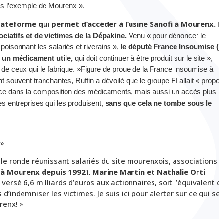
ers l’exemple de Mourenx ».
 plateforme qui permet d’accéder à l’usine Sanofi à Mourenx.
I
ociatifs et de victimes de la Dépakine.
Venu « pour dénoncer le
isonnant les salariés et riverains », l
e député France Insoumise (
t un médicament utile,
qui doit continuer à être produit sur le site »,
 de ceux qui le fabrique. »Figure de proue de la France Insoumise à
t souvent tranchantes, Ruffin a dévoilé que le groupe FI allait « prop
nce dans la composition des médicaments, mais aussi un accès plus
es entreprises qui les produisent,
sans que cela ne tombe sous le
 »
 tale ronde réunissant salariés du site mourenxois, associations
à Mourenx depuis 1992), Marine Martin et Nathalie Orti
t versé 6,6 milliards d’euros aux actionnaires, soit l’équivalent 
 d’indemniser les victimes. Je suis ici pour alerter sur ce qui s
renx! »