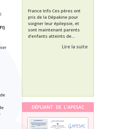
France Info Ces pères ont
l
pris de la Dépakine pour
soigner leur épilepsie, et
FI)
sont maintenant parents
d’enfants atteints de...
Nathalie, maman
enfant Dépakine
Lire la suite
oser
met aujourd’hui 
3ème épisode à l
témoignage de N
Orti, maman...
 de
DÉPLIANT DE L'APESAC
de
e