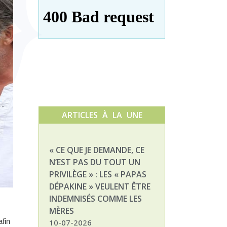
ARTICLES À LA UNE
« CE QUE JE DEMANDE, CE
NATHALIE, MAM
N’EST PAS DU TOUT UN
ENFANT DÉPAKI
PRIVILÈGE » : LES « PAPAS
03-07-2026
DÉPAKINE » VEULENT ÊTRE
INDEMNISÉS COMME LES
MÈRES
afin
10-07-2026