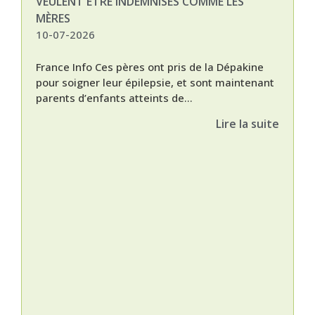
VEULENT ÊTRE INDEMNISÉS COMME LES
MÈRES
10-07-2026
France Info Ces pères ont pris de la Dépakine
pour soigner leur épilepsie, et sont maintenant
parents d’enfants atteints de...
Lire la suite
Nat
L’A
épis
Orti