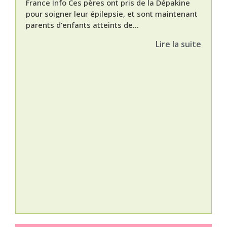
France Info Ces pères ont pris de la Dépakine
pour soigner leur épilepsie, et sont maintenant
parents d’enfants atteints de...
Lire la suite
Nat
L’A
épis
Orti