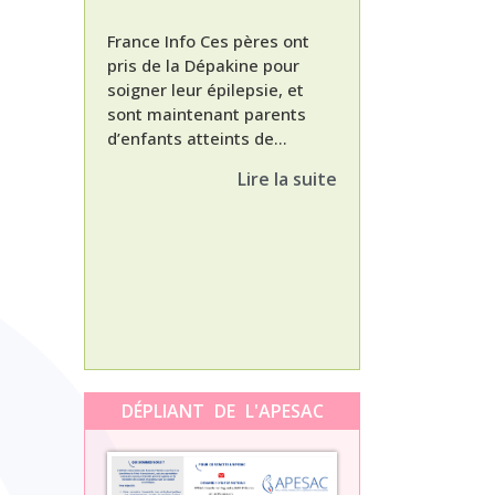
France Info Ces pères ont
pris de la Dépakine pour
soigner leur épilepsie, et
sont maintenant parents
d’enfants atteints de...
Nathalie, maman
enfant Dépakine
Lire la suite
met aujourd’hui 
3ème épisode à l
témoignage de N
Orti, maman...
DÉPLIANT DE L'APESAC