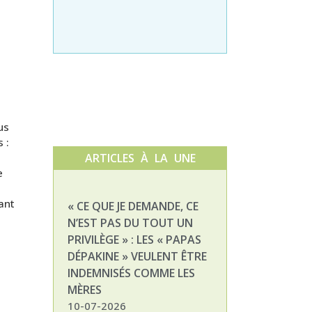
us
 :
ARTICLES À LA UNE
e
ant
« CE QUE JE DEMANDE, CE
NATHALIE, MAM
N’EST PAS DU TOUT UN
ENFANT DÉPAKI
PRIVILÈGE » : LES « PAPAS
03-07-2026
DÉPAKINE » VEULENT ÊTRE
INDEMNISÉS COMME LES
MÈRES
10-07-2026