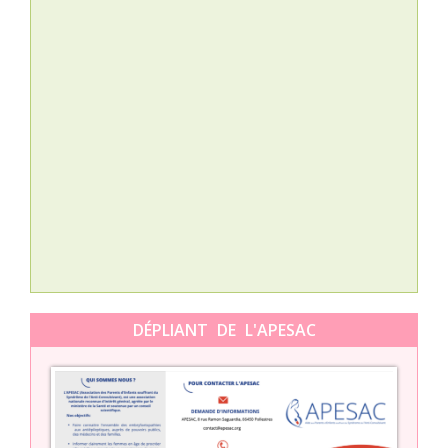
Nat
L’A
épis
Orti
DÉPLIANT DE L'APESAC