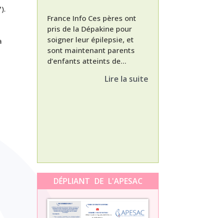
).
France Info Ces pères ont
pris de la Dépakine pour
soigner leur épilepsie, et
à
sont maintenant parents
d’enfants atteints de...
Nathalie, maman
enfant Dépakine
Lire la suite
met aujourd’hui 
3ème épisode à l
témoignage de N
Orti, maman...
DÉPLIANT DE L'APESAC