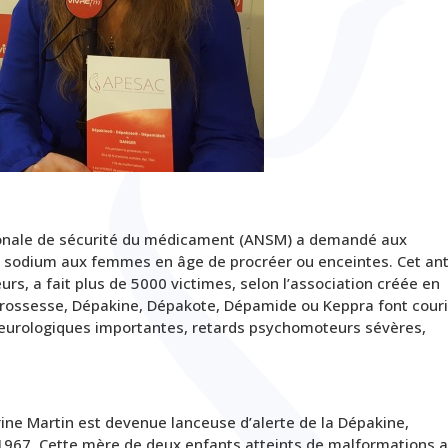
ationale de sécurité du médicament (ANSM) a demandé aux
de sodium aux femmes en âge de procréer ou enceintes. Cet ant
eurs, a fait plus de 5000 victimes,
selon l’association créée en
 grossesse, Dépakine, Dépakote, Dépamide ou Keppra font couri
 neurologiques importantes, retards psychomoteurs sévères,
rine Martin est devenue lanceuse d’alerte de la Dépakine,
967. Cette mère de deux enfants atteints de malformations a