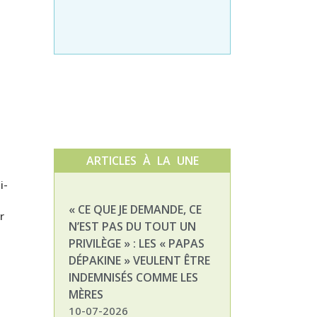
ARTICLES À LA UNE
i-
« CE QUE JE DEMANDE, CE
NATHALIE, MAM
r
N’EST PAS DU TOUT UN
ENFANT DÉPAKI
PRIVILÈGE » : LES « PAPAS
03-07-2026
DÉPAKINE » VEULENT ÊTRE
INDEMNISÉS COMME LES
MÈRES
10-07-2026