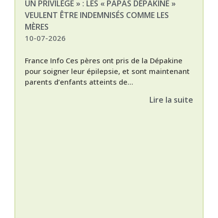
UN PRIVILÈGE » : LES « PAPAS DÉPAKINE »
03-
VEULENT ÊTRE INDEMNISÉS COMME LES
MÈRES
10-07-2026
France Info Ces pères ont pris de la Dépakine
pour soigner leur épilepsie, et sont maintenant
parents d’enfants atteints de...
Lire la suite
Nat
L’A
épis
Orti